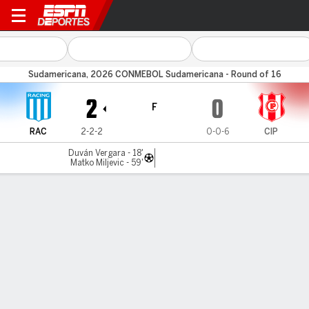
Racing v CI Petrolero
Sudamericana, 2026 CONMEBOL Sudamericana - Round of 16
2
0
F
RAC
2-2-2
0-0-6
CIP
Duván Vergara - 18'
Matko Miljevic - 59'
Resumen
Comentario
Videos
LÍNEA DE TIEMPO DE JUEGO
RAC