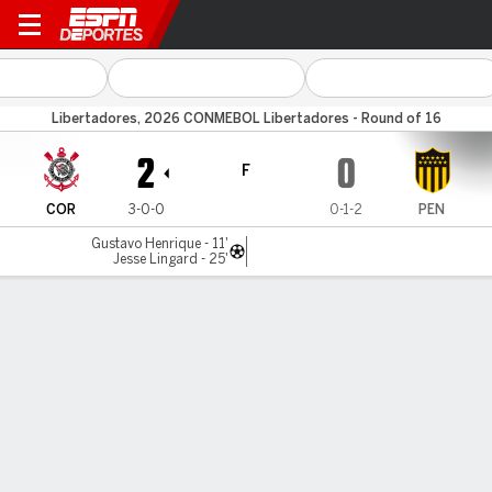
Corinthians v Peñarol
Libertadores, 2026 CONMEBOL Libertadores - Round of 16
2
0
F
COR
3-0-0
0-1-2
PEN
Gustavo Henrique - 11'
Jesse Lingard - 25'
Resumen
Comentario
Videos
LÍNEA DE TIEMPO DE JUEGO
COR