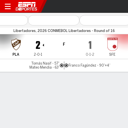
Platense v Santa Fe
Libertadores, 2026 CONMEBOL Libertadores - Round of 16
2
1
F
PLA
2-0-1
0-1-2
SFE
Tomás Nasif - 57'
Franco Fagúndez - 90'+4'
Mateo Mendia - 63'
Resumen
Comentario
Videos
LÍNEA DE TIEMPO DE JUEGO
PLA