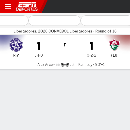
Ind. Rivadavia v Fluminense
Libertadores, 2026 CONMEBOL Libertadores - Round of 16
1
1
F
RIV
3-1-0
0-2-2
FLU
Alex Arce - 66'
John Kennedy - 90'+1'
Resumen
Comentario
Videos
LÍNEA DE TIEMPO DE JUEGO
RIV