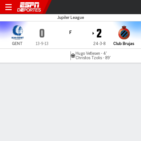
KAA Gent v Club Brujas
Jupiler League
0
2
F
GENT
13-9-13
24-3-8
Club Brujas
Hugo Vetlesen - 4'
Christos Tzolis - 89'
Resumen
Comentario
LÍNEA DE TIEMPO DE JUEGO
GENT