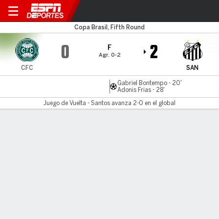
Coritiba v Santos
Copa Brasil, Fifth Round
0
2
F
Agr. 0-2
CFC
SAN
Gabriel Bontempo - 20'
Adonis Frias - 28'
Juego de Vuelta - Santos avanza 2-0 en el global
Resumen
Comentario
LÍNEA DE TIEMPO DE JUEGO
CFC