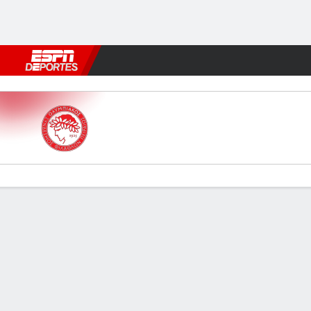
Fútbol
MLB
F. Americano
Básquetbol
WNBA
F1
Boxe
Olympiacos v AEK Athens
Resumen