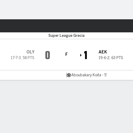
o
Más Deportes
Super League Grecia
0
1
OLY
AEK
F
17-7-3
,
58 PTS
19-6-2
,
63 PTS
Aboubakary Koita - 5'