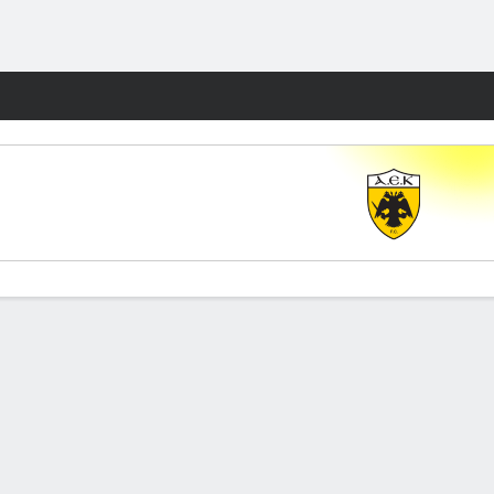
Watch
Juegos