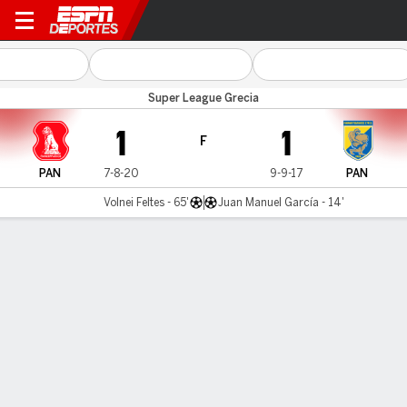
Panserraikos v Panetolikos
Super League Grecia
1
1
F
PAN
7-8-20
9-9-17
PAN
Volnei Feltes - 65'
Juan Manuel García - 14'
Resumen
Comentario
LÍNEA DE TIEMPO DE JUEGO
PAN