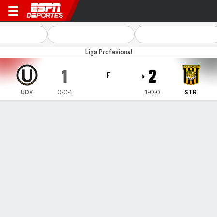
Univ. de Vinto v Strongest
Liga Profesional
1
2
F
UDV
0-0-1
1-0-0
STR
Resumen
Comentario
CARA A CARA
Últimos 5 enfrentamientos
UDV
STR