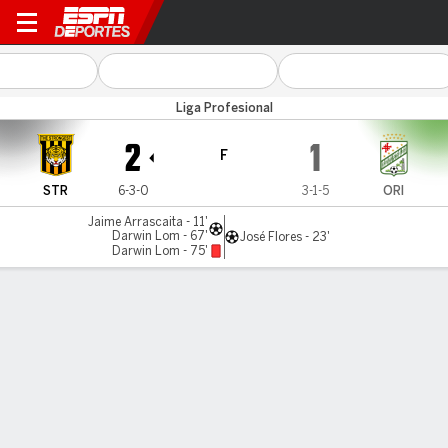
Strongest v Oriente
Liga Profesional
2
1
F
STR
6-3-0
3-1-5
ORI
Jaime Arrascaita - 11'
Darwin Lom - 67'
José Flores - 23'
Darwin Lom - 75'
Resumen
Comentario
LÍNEA DE TIEMPO DE JUEGO