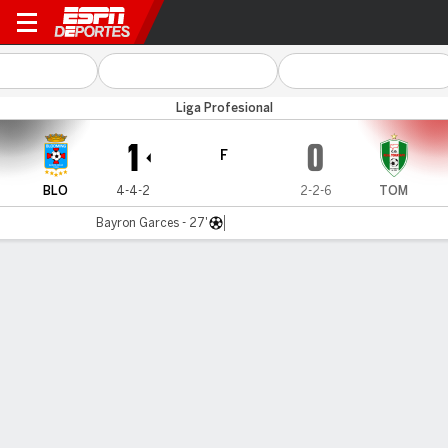
Blooming v Tomayapo
Liga Profesional
1
0
F
BLO
4-4-2
2-2-6
TOM
Bayron Garces - 27'
Resumen
Comentario
LÍNEA DE TIEMPO DE JUEGO
BLO