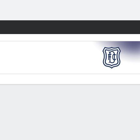
Watch
Juegos