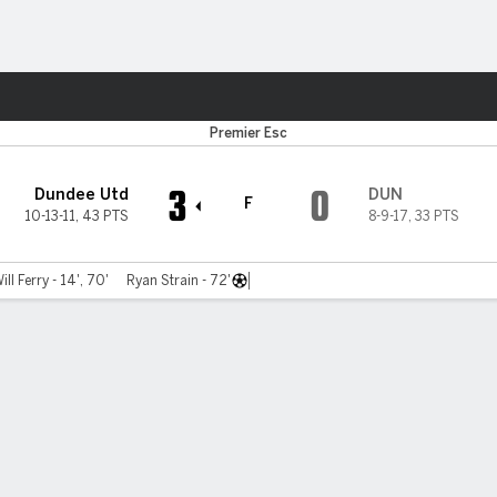
o
Más Deportes
Premier Esc
3
0
Dundee Utd
DUN
F
10-13-11
,
43 PTS
8-9-17
,
33 PTS
ill Ferry - 14', 70'
Ryan Strain - 72'