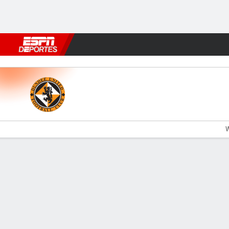
Fútbol
MLB
F. Americano
Básquetbol
WNBA
F1
Boxe
Dundee Utd v Dundee
W
Resumen
Comentario