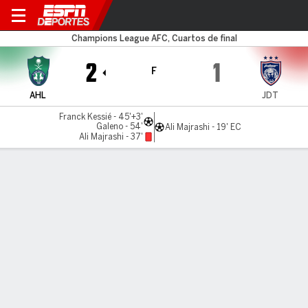
Al Ahli v Darul Ta'zim
Champions League AFC, Cuartos de final
2
1
F
AHL
JDT
Franck Kessié - 45'+3'
Galeno - 54'
Ali Majrashi - 19' EC
Ali Majrashi - 37'
Resumen
Comentario
LÍNEA DE TIEMPO DE JUEGO
AHL