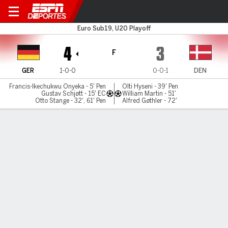
Germany v Denmark
Euro Sub19, U20 Playoff
4
3
F
GER
1-0-0
0-0-1
DEN
Francis-Ikechukwu Onyeka - 5' Pen
Olti Hyseni - 39' Pen
Gustav Schjøtt - 15' EC
William Martin - 51'
Otto Stange - 32', 61' Pen
Alfred Gøthler - 72'
Resumen
Comentario
LÍNEA DE TIEMPO DE JUEGO
GER