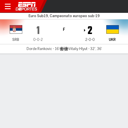
Serbia v Ukraine
Euro Sub19, Campeonato europeo sub-19
1
2
F
SRB
0-0-2
2-0-0
UKR
Dorde Rankovic - 16'
Vitaliy Hlyut - 32', 36'
Resumen
Comentario
LÍNEA DE TIEMPO DE JUEGO
SRB