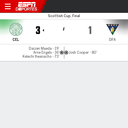
Celtic v Dunfermline
Scottish Cup, Final
3
1
F
CEL
DFA
Daizen Maeda - 19'
Arne Engels - 36'
Josh Cooper - 80'
Kelechi Iheanacho - 73'
Resumen
LÍNEA DE TIEMPO DE JUEGO
CEL