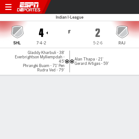
Lajong v Rajasthan Utd
Indian I-League
4
2
F
SHL
7-4-2
5-2-6
RAJ
Gladdy Kharbuli - 38'
Everbrightson Mylliempdah -
Alan Thapa - 21'
45'
Gerard Artigas - 59'
Phrangki Buam - 71' Pen
Rudra Ved - 79'
Resumen
Comentario
LÍNEA DE TIEMPO DE JUEGO
SHL