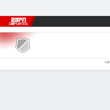
Fútbol
MLB
F. Americano
Básquetbol
WNBA
F1
Boxe
Sreenidi v Chanmari
Lal
Resumen
Comentario