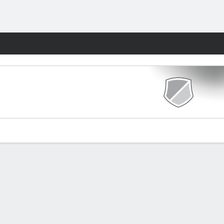
Watch
Juegos