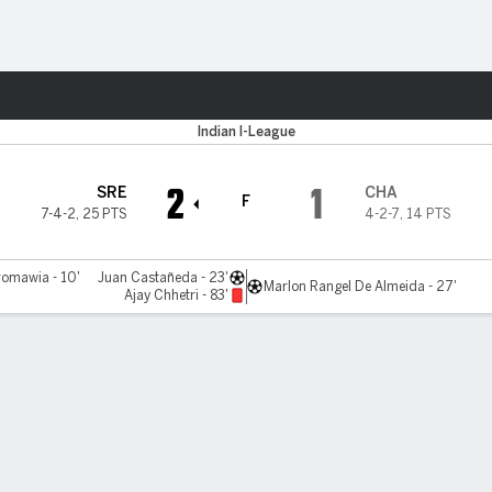
o
Más Deportes
Indian I-League
2
1
SRE
CHA
F
7-4-2
,
25 PTS
4-2-7
,
14 PTS
romawia - 10'
Juan Castañeda - 23'
Marlon Rangel De Almeida - 27'
Ajay Chhetri - 83'