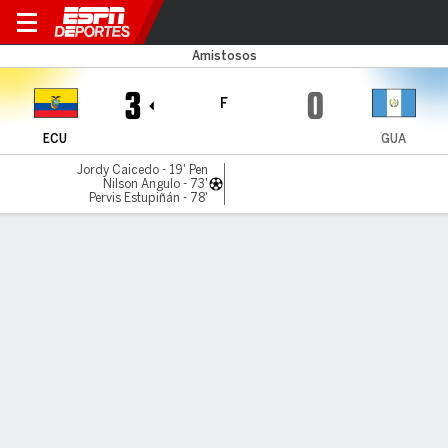
Ecuador v Guatemala
Amistosos
3
0
F
ECU
GUA
Jordy Caicedo - 19' Pen
Nilson Angulo - 73'
Pervis Estupiñán - 78'
Resumen
Comentario
Videos
LO MÁS DESTACADO
Todos los aspectos destacados