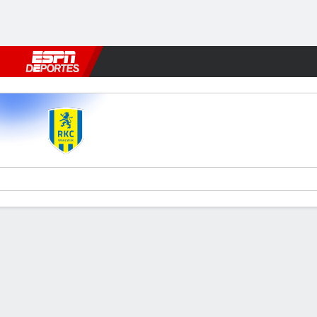
Fútbol
MLB
F. Americano
Básquetbol
WNBA
F1
Boxe
RKC Waalwijk v Willem II
Resumen
Comentario