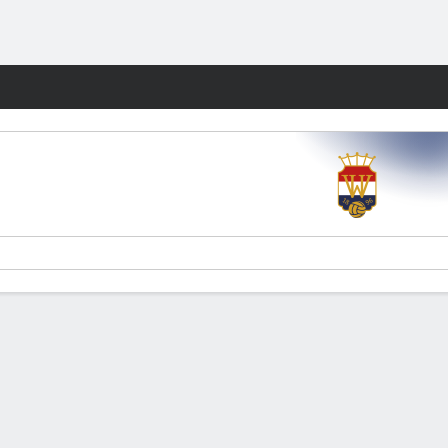
Watch
Juegos