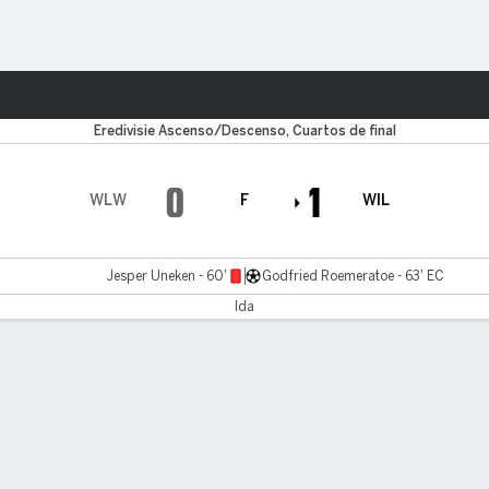
o
Más Deportes
Eredivisie Ascenso/Descenso, Cuartos de final
0
1
WLW
F
WIL
Jesper Uneken - 60'
Godfried Roemeratoe - 63' EC
Ida