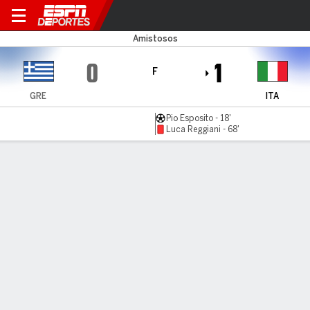
Grecia v Italia
Amistosos
0
1
F
GRE
ITA
Pio Esposito - 18'
Luca Reggiani - 68'
Resumen
Comentario
Videos
LÍNEA DE TIEMPO DE JUEGO
GRE