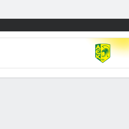
Watch
Juegos