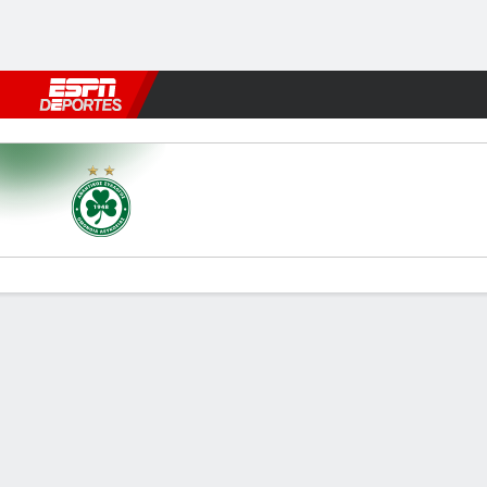
Fútbol
MLB
F. Americano
Básquetbol
WNBA
F1
Boxe
Omonia v AEK Larnaca
Resumen