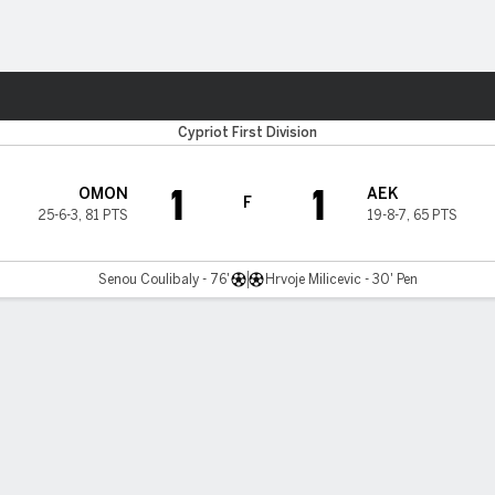
o
Más Deportes
Cypriot First Division
1
1
OMON
AEK
F
25-6-3
,
81 PTS
19-8-7
,
65 PTS
Senou Coulibaly - 76'
Hrvoje Milicevic - 30' Pen