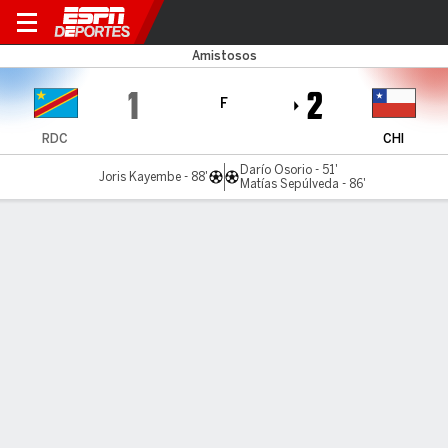
República Democrática del C
Amistosos
1
2
F
RDC
CHI
Darío Osorio - 51'
Joris Kayembe - 88'
Matías Sepúlveda - 86'
Resumen
Comentario
Videos
LÍNEA DE TIEMPO DE JUEGO
RDC