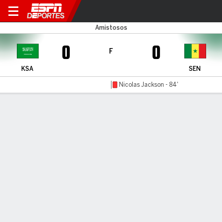
Arabia Saudita v Senegal
Amistosos
0
0
F
KSA
SEN
Nicolas Jackson - 84'
Resumen
Comentario
LÍNEA DE TIEMPO DE JUEGO
KSA