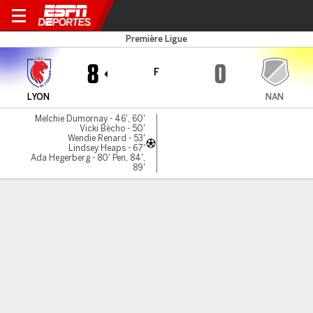
Lyonnes v Nantes
Première Ligue
8
0
F
LYON
NAN
Melchie Dumornay - 46', 60'
Vicki Bècho - 50'
Wendie Renard - 53'
Lindsey Heaps - 67'
Ada Hegerberg - 80' Pen, 84',
89'
Resumen
Comentario
LÍNEA DE TIEMPO DE JUEGO
LYON