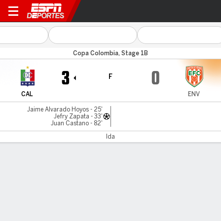
Once Caldas v Envigado
Copa Colombia, Stage 1B
3
0
F
CAL
ENV
Jaime Alvarado Hoyos - 25'
Jefry Zapata - 33'
Juan Castano - 82'
Ida
Resumen
LÍNEA DE TIEMPO DE JUEGO