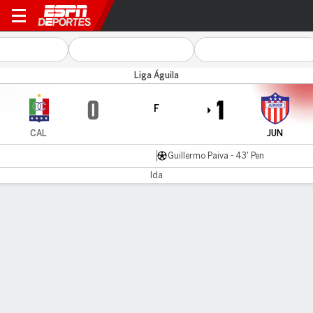
Once Caldas v Atl. Junior
Liga Águila
0
1
F
CAL
JUN
Guillermo Paiva - 43' Pen
Ida
Resumen
Comentario
LÍNEA DE TIEMPO DE JUEGO
CAL