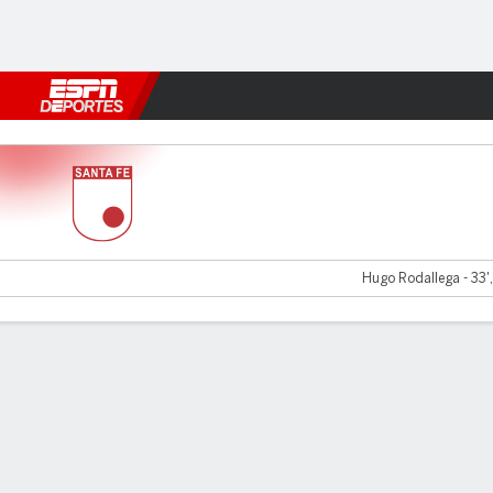
Fútbol
MLB
F. Americano
Básquetbol
WNBA
F1
Boxe
Santa Fe v América Cali
Hugo Rodallega - 33',
Resumen
Comentario