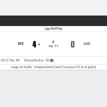
o
Más Deportes
Liga BetPlay
4
0
F
SFE
AME
Agr. 5-1
 45'+1' Pen, 84'
Nahuel Bustos - 56'
Juego de Vuelta - Independiente Santa Fe avanza 5-1 en el global