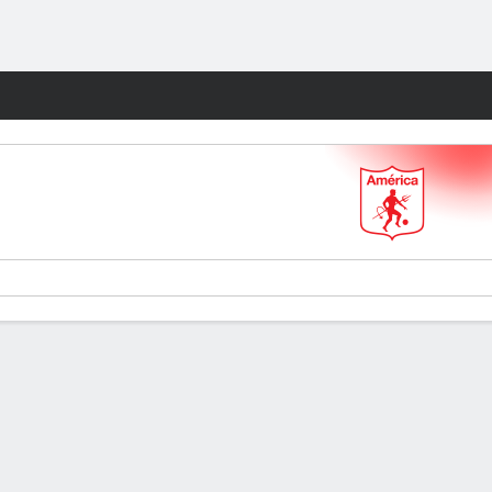
Watch
Juegos