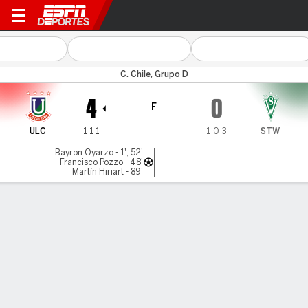
Unión La Calera v S Wandere
C. Chile, Grupo D
4
0
F
ULC
1-1-1
1-0-3
STW
Bayron Oyarzo - 1', 52'
Francisco Pozzo - 48'
Martín Hiriart - 89'
Resumen
LÍNEA DE TIEMPO DE JUEGO