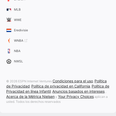
MLB
WWE
Eredivisie
WNBA
NBA
NWSL
Condiciones para el uso
Política
© 2026 ESPN Internet Ventures
,
de Privacidad
Política de privacidad en California
Política de
,
,
Privacidad en línea Infantil
Anuncios basados en intereses
,
,
Acerca de la Métrica Nielsen
Your Privacy Choices
y
aplican a
usted. Todos los derechos reservados