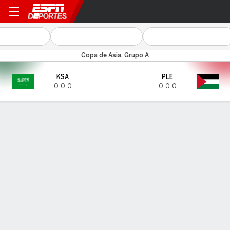
Arabia Saudita v Palestina
Copa de Asia, Grupo A
KSA
PLE
0-0-0
0-0-0
Resumen
CARA A CARA
Últimos 5 enfrentamientos
KSA
PLE