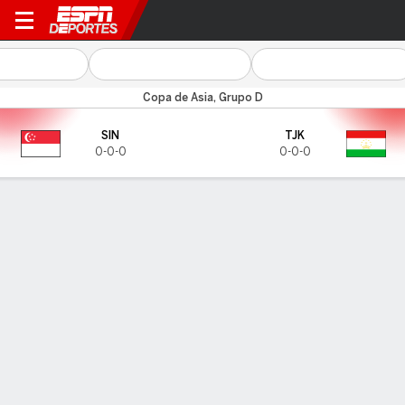
Singapur v Tayikistán
Copa de Asia, Grupo D
SIN
TJK
0-0-0
0-0-0
Resumen
CARA A CARA
Últimos 4 enfrentamientos
SIN
TJK