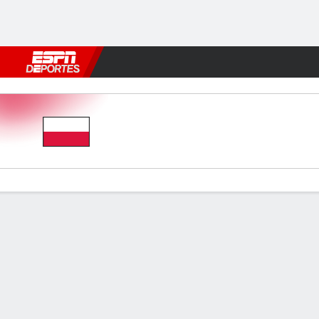
Fútbol
MLB
F. Americano
Básquetbol
WNBA
F1
Boxe
Polonia v Ucrania
Resumen
Comentario
Videos