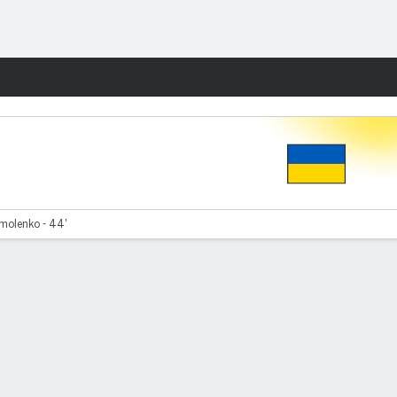
Watch
Juegos
molenko - 44'