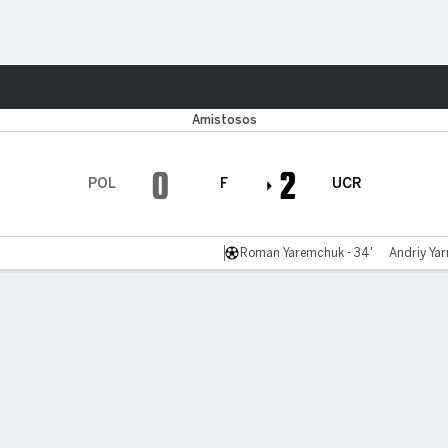
o
Más Deportes
Amistosos
0
2
POL
F
UCR
Roman Yaremchuk - 34'
Andriy Yar