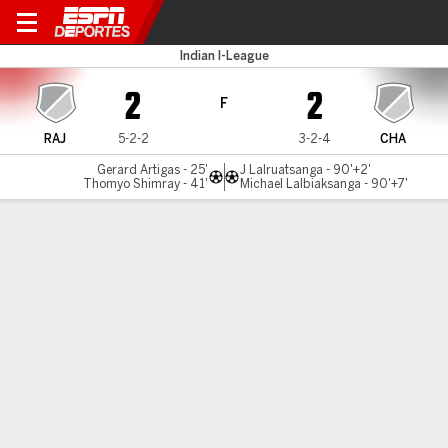
Rajasthan Utd v Chanmari
Indian I-League
2
2
F
RAJ
5-2-2
3-2-4
CHA
Gerard Artigas - 25'
J Lalruatsanga - 90'+2'
Thomyo Shimray - 41'
Michael Lalbiaksanga - 90'+7'
Resumen
Comentario
LÍNEA DE TIEMPO DE JUEGO
RAJ