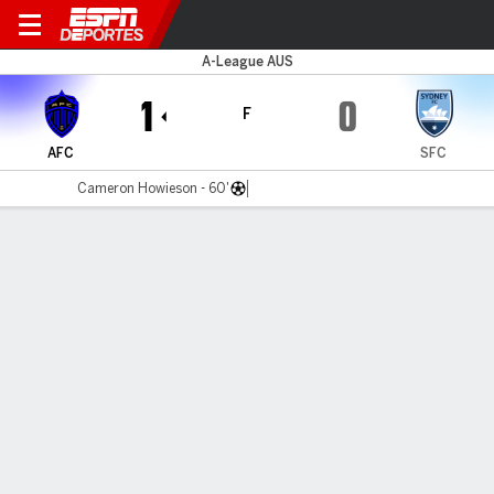
Auckland v Sydney FC
A-League AUS
1
0
F
AFC
SFC
Cameron Howieson - 60'
Resumen
Comentario
LÍNEA DE TIEMPO DE JUEGO
AFC