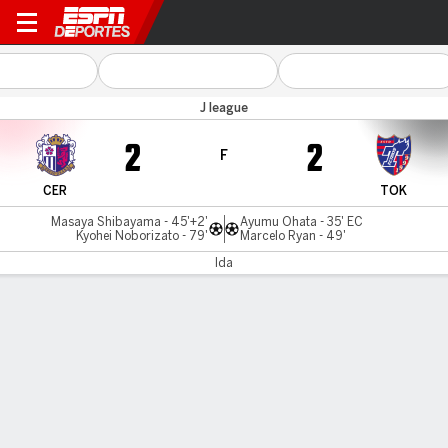
Cerezo Osaka v Tokyo
J league
2
2
F
CER
TOK
Masaya Shibayama - 45'+2'
Ayumu Ohata - 35' EC
Kyohei Noborizato - 79'
Marcelo Ryan - 49'
Ida
Resumen
Comentario
LÍNEA DE TIEMPO DE JUEGO