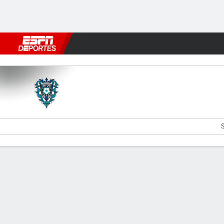
Fútbol
MLB
F. Americano
Básquetbol
WNBA
F1
Boxe
A Fukuoka v JEF Utd Chiba
S
Resumen
Comentario