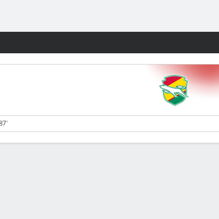
Watch
Juegos
87'