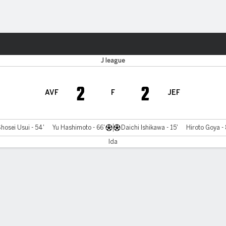
o
Más Deportes
J league
2
2
AVF
F
JEF
hosei Usui - 54'
Yu Hashimoto - 66'
Daichi Ishikawa - 15'
Hiroto Goya - 
Ida