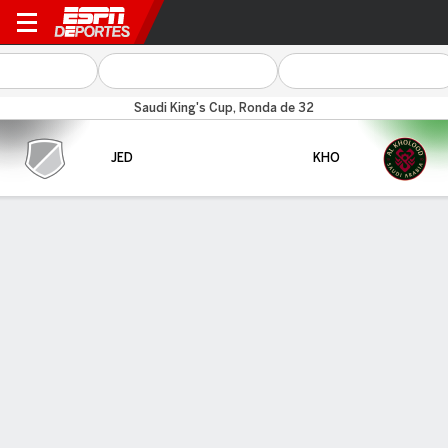
Jeddah v Al Kholood
Saudi King's Cup, Ronda de 32
JED
KHO
Resumen
ÚLTIMOS CINCO PARTIDOS
Jeddah
Al Kholood
FECHA
OP
RESULTADO
COMPETENCIA
FECHA
OP
RESULTADO
COMPET