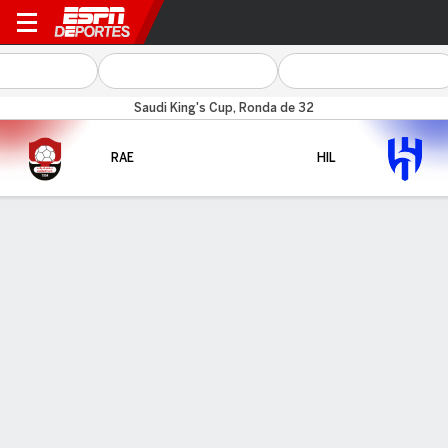
Al Raed v Al Hilal
Saudi King's Cup, Ronda de 32
RAE
HIL
Resumen
CARA A CARA
Últimos 5 enfrentamientos
RAE
HIL