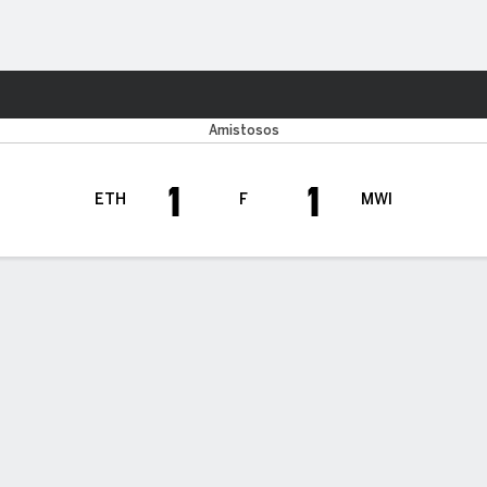
o
Más Deportes
Amistosos
1
1
ETH
F
MWI