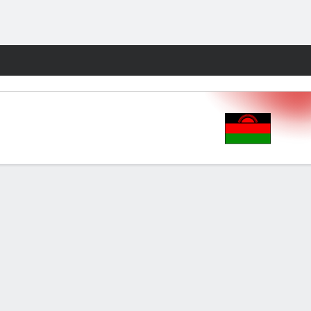
Watch
Juegos