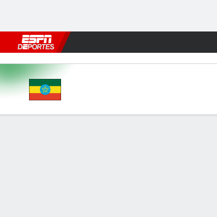
Fútbol
MLB
F. Americano
Básquetbol
WNBA
F1
Boxe
Ethiopia v Malawi
Resumen
Comentario
INFORMACIÓN DEL PARTIDO