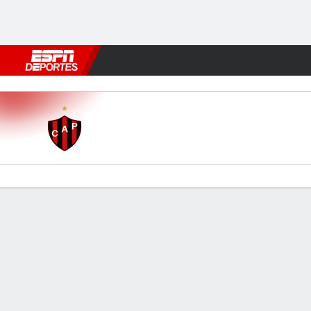
Fútbol
MLB
F. Americano
Básquetbol
WNBA
F1
Boxe
Patronato v San Martín (T)
Resumen
Comentario