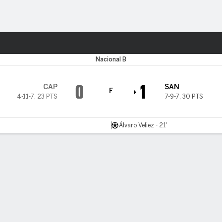
o
Más Deportes
Nacional B
0
1
CAP
SAN
F
4-11-7
,
23 PTS
7-9-7
,
30 PTS
Álvaro Veliez - 21'