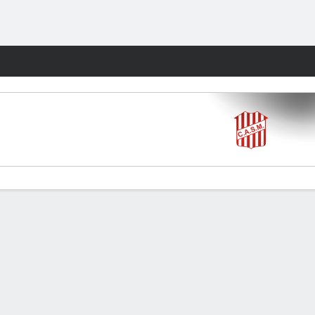
Watch
Juegos