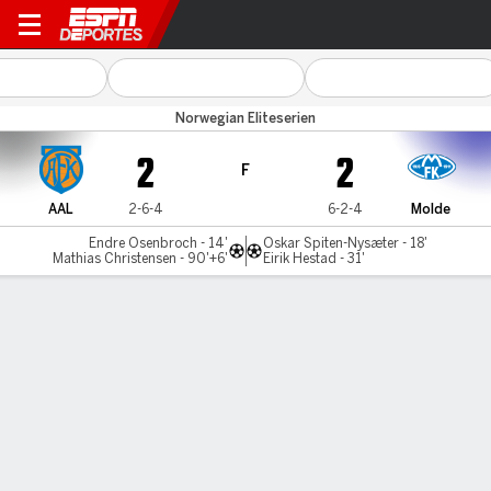
Aalesund v Molde
Norwegian Eliteserien
2
2
F
AAL
2-6-4
6-2-4
Molde
Endre Osenbroch - 14'
Oskar Spiten-Nysæter - 18'
Mathias Christensen - 90'+6'
Eirik Hestad - 31'
Resumen
Comentario
LÍNEA DE TIEMPO DE JUEGO
AAL