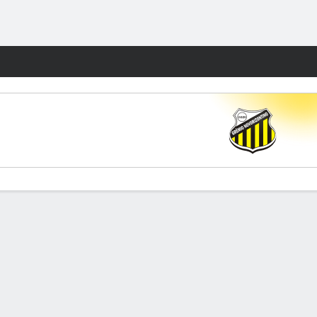
Watch
Juegos