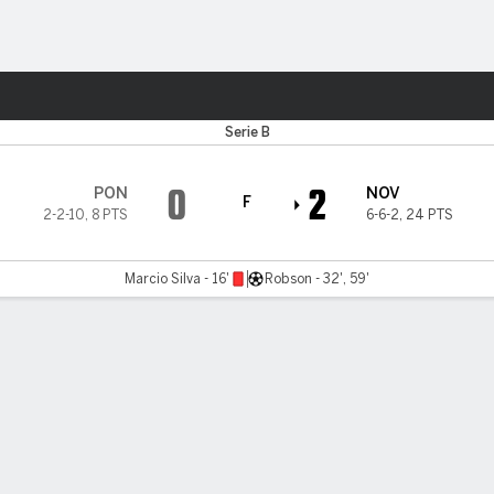
o
Más Deportes
Serie B
0
2
PON
NOV
F
2-2-10
,
8 PTS
6-6-2
,
24 PTS
Marcio Silva - 16'
Robson - 32', 59'
tario