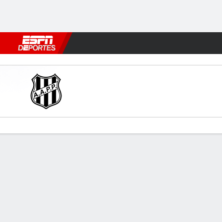
Fútbol
MLB
F. Americano
Básquetbol
WNBA
F1
Boxe
Ponte Preta v Novorizontino
Resumen
Estadísticas de Equipo
Estadísticas de Jugadores
Comen