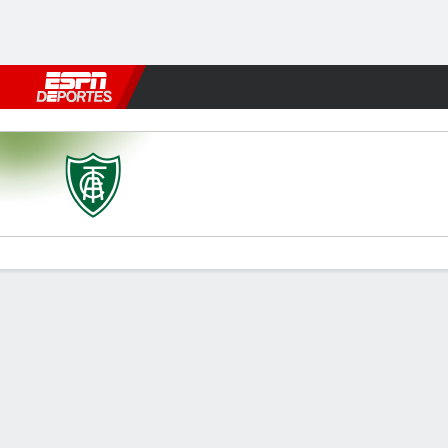
Fútbol
MLB
F. Americano
Básquetbol
WNBA
F1
Boxe
América-MG v Atlético-GO
Resumen
Estadísticas de Equipo
Estadísticas de Jugadores
Comen