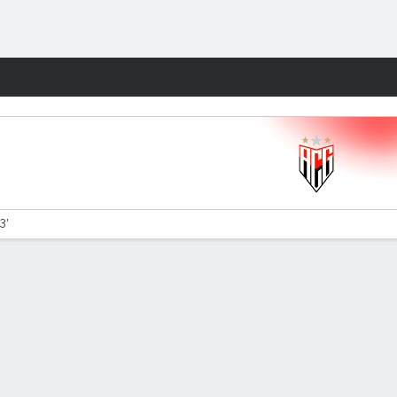
Watch
Juegos
3'