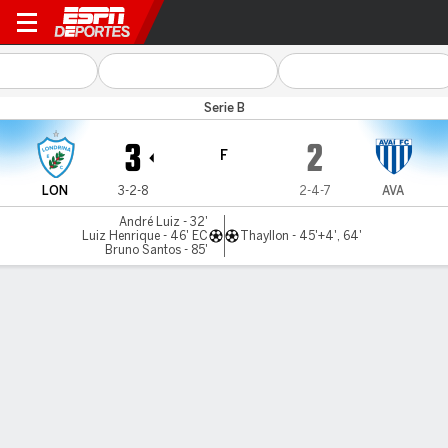
Londrina v Avaí
Serie B
3
2
F
LON
3-2-8
2-4-7
AVA
André Luiz - 32'
Luiz Henrique - 46' EC
Thayllon - 45'+4', 64'
Bruno Santos - 85'
Resumen
Estadísticas de Equipo
Estadísticas de Jugadores
Comen
LÍNEA DE TIEMPO DE JUEGO