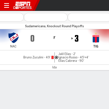
Nacional v Tigre
Sudamericana, Knockout Round Playoffs
0
3
F
NAC
TIG
Jalil Elías - 2'
Bruno Zuculini - 49'
Ignacio Russo - 45'+4'
Elías Cabrera - 90'
Ida
Resumen
Estadísticas de Equipo
Estadísticas de Jugadores
Comen
LÍNEA DE TIEMPO DE JUEGO