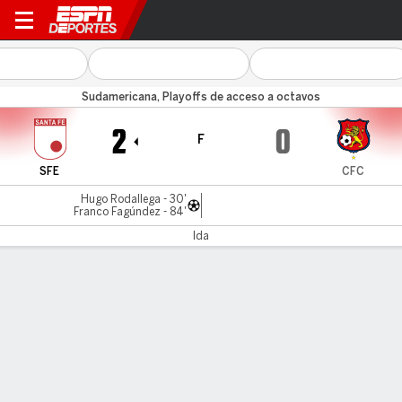
Santa Fe v Caracas
Sudamericana, Playoffs de acceso a octavos
2
0
F
SFE
CFC
Hugo Rodallega - 30'
Franco Fagúndez - 84'
Ida
Resumen
Estadísticas de Equipo
Estadísticas de Jugadores
Comen
LÍNEA DE TIEMPO DE JUEGO