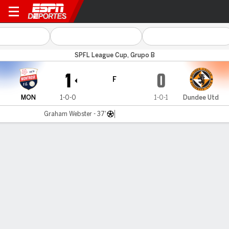
Montrose v Dundee Utd
SPFL League Cup, Grupo B
1
0
F
MON
1-0-0
1-0-1
Dundee Utd
Graham Webster - 37'
Resumen
LÍNEA DE TIEMPO DE JUEGO
MON