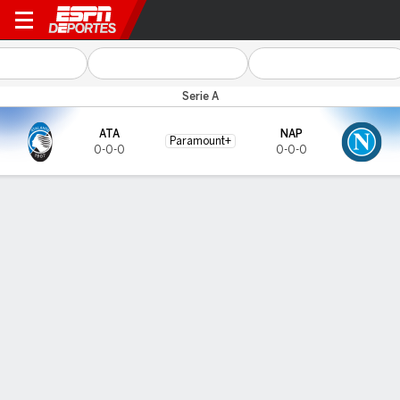
Atalanta v Napoli
Serie A
ATA
NAP
Paramount+
0-0-0
0-0-0
Resumen
CARA A CARA
Últimos 5 enfrentamientos
ATA
NAP