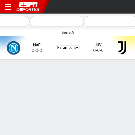
Napoli v Juventus
Serie A
NAP
JUV
Paramount+
0-0-0
0-0-0
Resumen
CARA A CARA
Últimos 5 enfrentamientos
NAP
JUV